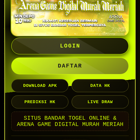
LOGIN
DAFTAR
DOWNLOAD APK
DATA HK
PREDIKSI HK
LIVE DRAW
SITUS BANDAR TOGEL ONLINE &
ARENA GAME DIGITAL MURAH MERIAH